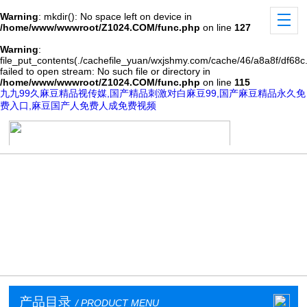
Warning
: mkdir(): No space left on device in
/home/www/wwwroot/Z1024.COM/func.php
on line
127
Warning
:
file_put_contents(./cachefile_yuan/wxjshmy.com/cache/46/a8a8f/df68c.
failed to open stream: No such file or directory in
/home/www/wwwroot/Z1024.COM/func.php
on line
115
九九99久麻豆精品视传媒,国产精品刺激对白麻豆99,国产麻豆精品永久免
费入口,麻豆国产人免费人成免费视频
产品目录
/ PRODUCT MENU