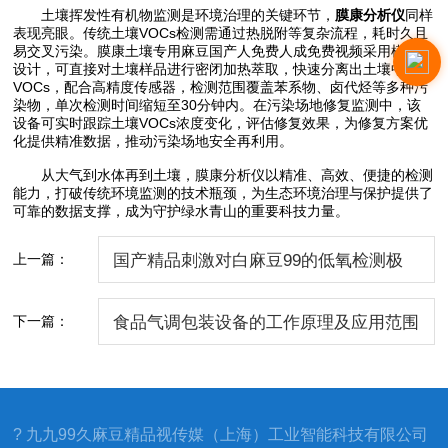
土壤挥发性有机物监测是环境治理的关键环节，
膜康分析仪
同样
表现亮眼。传统土壤VOCs检测需通过热脱附等复杂流程，耗时久且
易交叉污染。膜康土壤专用麻豆国产人免费人成免费视频采用模块化
设计，可直接对土壤样品进行密闭加热萃取，快速分离出土壤中的
VOCs，配合高精度传感器，检测范围覆盖苯系物、卤代烃等多种污
染物，单次检测时间缩短至30分钟内。在污染场地修复监测中，该
设备可实时跟踪土壤VOCs浓度变化，评估修复效果，为修复方案优
化提供精准数据，推动污染场地安全再利用。​
从大气到水体再到土壤，膜康分析仪以精准、高效、便捷的检测
能力，打破传统环境监测的技术瓶颈，为生态环境治理与保护提供了
可靠的数据支撑，成为守护绿水青山的重要科技力量。
上一篇：
国产精品刺激对白麻豆99的低氧检测极
限：如何实现ppm级（1ppm-1%）精准
下一篇：
食品气调包装设备的工作原理及应用范围
测量？​
? 九九99久麻豆精品视传媒（上海）工业智能科技有限公司