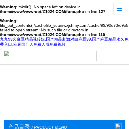
Warning
: mkdir(): No space left on device in
/home/www/wwwroot/Z1024.COM/func.php
on line
127
Warning
:
file_put_contents(./cachefile_yuan/wxjshmy.com/cache/99/90e73/e9e57
failed to open stream: No such file or directory in
/home/www/wwwroot/Z1024.COM/func.php
on line
115
九九99久麻豆精品视传媒,国产精品刺激对白麻豆99,国产麻豆精品永久免
费入口,麻豆国产人免费人成免费视频
产品目录
/ PRODUCT MENU